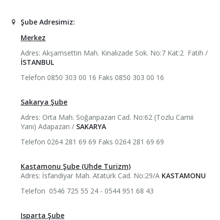
+ Oteller
Hac ve Umrenin Farkı
Yürüme Mesafeli Umre Programları
Şube Adresimiz:
Galeri
Lüks Umre Programları
RAMADA DAR ALFAEZİN HOTEL
Merkez
+ İletişim
Umre Nedir
KUDI TOWER
Adres:
Akşamsettin Mah. Kınalızade Sok. No:7 Kat:2 Fatih /
İSTANBUL
Umre Sözleşmesi
Lamar Al Bait
İletişim Bilgileri
Telefon
0850 303 00 16
Faks
0850 303 00 16
Lamar Ajyad
Banka Hesaplarımız
Sakarya Şube
Joury Otel
Haberler & Duyurular
Adres:
Orta Mah. Soğanpazarı Cad. No:62 (Tozlu Camii
Yanı) Adapazarı /
SAKARYA
Servisli Otel
Makale & Bilgilendirme
Telefon
0264 281 69 69
Faks
0264 281 69 69
Alayan Otel
Kastamonu Şube (Uhde Turizm)
Adres:
İsfandiyar Mah. Atatürk Cad. No:29/A
KASTAMONU
Karam Otel
Telefon
0546 725 55 24 - 0544 951 68 43
Al-Bayrak Otel
Isparta Şube