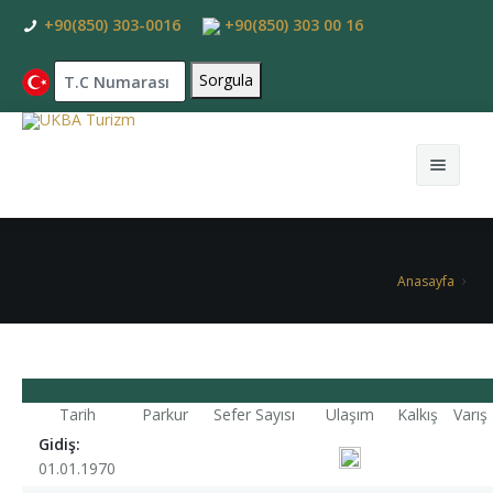
+90(850) 303-0016
+90(850) 303 00 16
Anasayfa
Anasayfa
+ Kurumsal
+ Hac
Hakkımızda
+ Umre
Yönetim Kurulu
Hac Turları
Tarih
Parkur
Sefer Sayısı
Ulaşım
Kalkış
Varış
Kültür Turları
Hac Nedir
Servisli Umre Programları
Gidiş:
01.01.1970
+ Oteller
Hac ve Umrenin Farkı
Yürüme Mesafeli Umre Programları