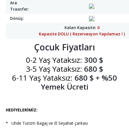
Ara
Trasnfer:
Galeri
Lüks Umre Programları
RAMADA DAR ALFAEZİN HOTEL
Dönüş:
+ İletişim
Umre Nedir
KUDI TOWER
Kalan Kapasite:
0
Kapasite DOLU ( Rezervasyon Yapılamaz ! )
Umre Sözleşmesi
Lamar Al Bait
İletişim Bilgileri
Çocuk Fiyatları
Lamar Ajyad
Banka Hesaplarımız
0-2 Yaş Yataksız:
300 $
Joury Otel
Haberler & Duyurular
3-5 Yaş Yataksız:
680 $
6-11 Yaş Yataksız:
680 $ + %50
Servisli Otel
Makale & Bilgilendirme
Yemek Ücreti
Alayan Otel
Karam Otel
HEDİYELERİMİZ:
Al-Bayrak Otel
* Uhde Turizm Bagaj ve El Seyahat çantası
HIJRA VIEW